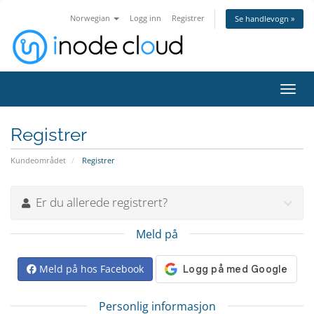
Norwegian
Logg inn
Registrer
Se handlevogn »
Bytt
navig
Registrer
Kundeområdet
Registrer
Er du allerede registrert?
Meld på
Meld på hos Facebook
Personlig informasjon