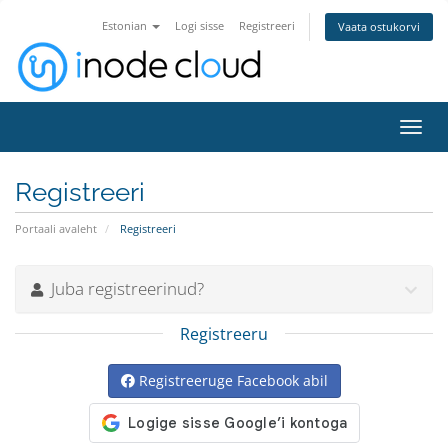
Estonian
Logi sisse
Registreeri
Vaata ostukorvi
Lülit
navig
Registreeri
Portaali avaleht
Registreeri
Juba registreerinud?
Registreeru
Registreeruge Facebook abil