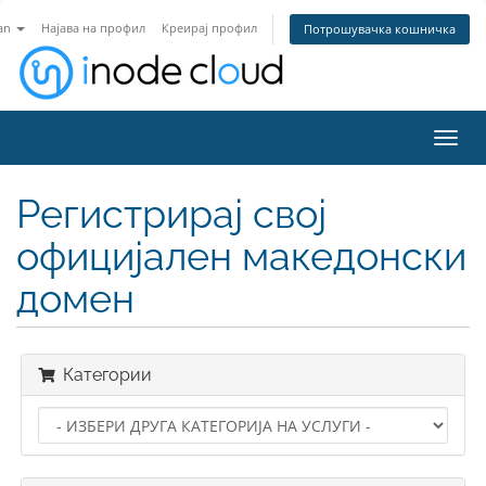
an
Најава на профил
Креирај профил
Потрошувачка кошничка
Вклу
ја
нави
Регистрирај свој
официјален македонски
домен
Категории