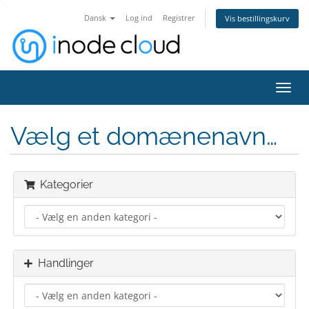
Dansk
Log ind
Registrer
Vis bestillingskurv
Skift
navig
Vælg et domænenavn…
Kategorier
Handlinger